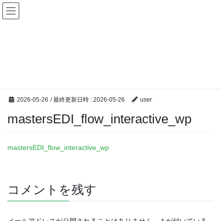
コ
ナ
ン
ビ
テ
ゲ
ン
ー
メディア
ツ
シ
へ
ョ
ス
ン
HOME
添付ファイル
mastersEDI_flow_interactive_wp
キ
に
ッ
移
プ
動
2026-05-26
/ 最終更新日時 :
2026-05-26
user
mastersEDI_flow_interactive_wp
mastersEDI_flow_interactive_wp
コメントを残す