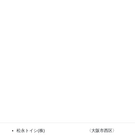
林純薬工業(株) 〈大阪市淀川区〉
(株)林イマニティ 〈東京都港区〉
(株)日野折箱店 〈広島県福山市〉
(株)PILLAR 〈兵庫県三田市・兵庫
県加東市〉
(株)フィッツコーポレーション 〈東京都港区〉
(株)福山製作所 〈大阪市生野区〉
藤倉商事(株) 〈三重県伊勢市〉
富士電機ＦＡサービス株式会社 〈東京都日野市・神奈
川県川崎市・兵庫県神戸市〉
冨士電線（株） 〈神奈川県伊勢原市・
大阪府大東市〉
(株)ペッズイシバシ 〈大阪府柏原市〉
松永トイシ(株) 〈大阪市西区〉