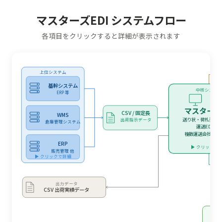
マスターズEDI システムフロー
各項目をクリックすると詳細が表示されます
上位システム
基幹システム
中核システ
ERP 等
マスターズE
CSV / 固定長
WMS
送り状・荷札発行
出荷指示データ
倉庫管理システム
運送EDI対
複数運送会社を一
ERP
▶ クリックで
販売管理 他
▶ クリックで詳細
出力データ
CSV 出荷実績データ
運
運送