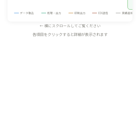
データ取込
処理・出力
印刷出力
EDI送信
実績返却
← 横にスクロールしてご覧ください
各項目をクリックすると詳細が表示されます