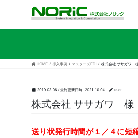
コ
ナ
ン
ビ
テ
ゲ
ン
ー
ツ
シ
へ
ョ
ス
ン
キ
に
ッ
移
HOME
導入事例
マスターズEDI
株式会社 ササガワ 
プ
動
2019-03-06
/ 最終更新日時 :
2021-10-04
user
株式会社 ササガワ 様
送り状発行時間が１／４に短