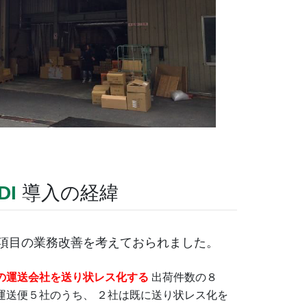
DI
導入の経緯
項目の業務改善を考えておられました。
の運送会社を送り状レス化する
出荷件数の８
運送便５社のうち、 ２社は既に送り状レス化を