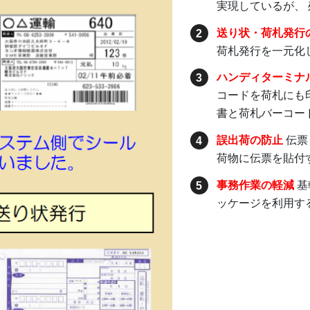
実現しているが、
送り状・荷札発行
荷札発行を一元化
ハンディターミナ
コードを荷札にも
書と荷札バーコー
誤出荷の防止
伝票
荷物に伝票を貼付
事務作業の軽減
基
ッケージを利用す