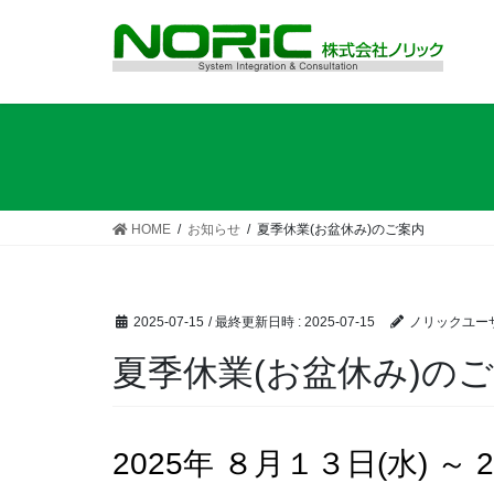
コ
ナ
ン
ビ
テ
ゲ
ン
ー
ツ
シ
へ
ョ
ス
ン
キ
に
ッ
移
HOME
お知らせ
夏季休業(お盆休み)のご案内
プ
動
2025-07-15
/ 最終更新日時 :
2025-07-15
ノリックユー
夏季休業(お盆休み)の
2025年 ８月１３日(水) ～