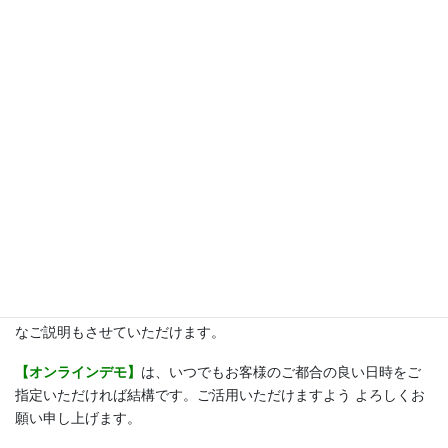
します。
生産性向上・労働環境改善につながる製品、サービスが、インテ
ックス大阪に集結！
製品や実機、デモ
を見ながら比較検討が可能！
ネット検索とは異なり、会場では製品や実機を実際に見ながら商
談できます。
また、出展社と顔を合わせて話すことで、
ネットには掲載されな
い活きた情報
を得ることができます。
コロナによる諸々の行動制限は緩和されましたが、人が多いとこ
ろに行くのが不安な場合は
【オンラインデモ】
をご活用いただけ
れば、ご来場いただかずに安心してご覧いただけると共に、十分
なご説明もさせていただけます。
【オンラインデモ】
は、いつでもお客様のご都合の良い日時をご
指定いただければ結構です。ご活用いただけますよう よろしくお
願い申し上げます。