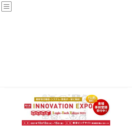
コ
ナ
ン
ビ
テ
ゲ
ン
ー
導入事例
ツ
シ
へ
ョ
ス
ン
HOME
導入事例
キ
に
国際物流総合展 2021 第2回 INNOVATION EXPOに出展いたします
ッ
移
img-visual-visit
プ
動
2021-09-30
/ 最終更新日時 :
2021-09-30
user
img-visual-visit