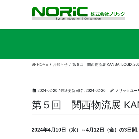
コ
ナ
ン
ビ
テ
ゲ
ン
ー
ツ
シ
へ
ョ
ス
ン
キ
に
ッ
移
HOME
お知らせ
第５回 関西物流展 KANSAI LOGIX 
プ
動
2024-02-20
/ 最終更新日時 :
2024-02-20
ノリックユー
第５回 関西物流展 KAN
2024年4月10日（水）～4月12日（金）の3日間