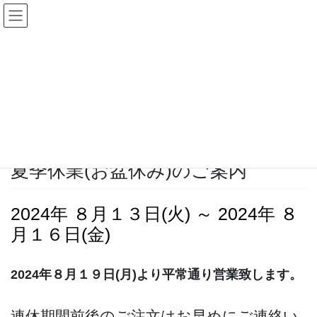
コ
ナ
ン
ビ
テ
ゲ
ン
ー
お知らせ
ツ
シ
へ
ョ
ス
ン
HOME
お知らせ
夏季休業(お盆休み)のご案内
キ
に
ッ
移
プ
動
2024-07-22
/ 最終更新日時 :
2024-07-22
ノリックユーザー
夏季休業(お盆休み)のご案内
2024年 ８月１３日(火) ～ 2024年 ８
月１６日(金)
2024年８月１９日(月)より平常通り営業致します。
連休期間前後のご注文はお早めにご連絡い